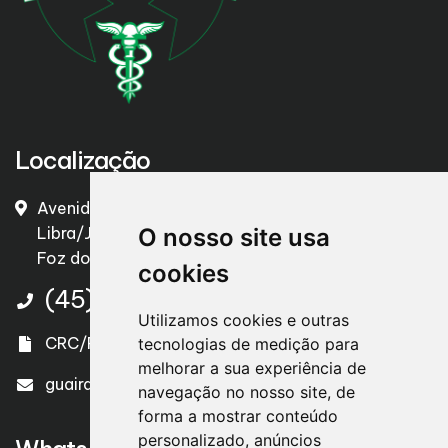
Localização
Avenida Pôr do Sol Jardim São Paulo II/ Conjunto
O nosso site usa
Libra/Jardim Alice I, nº 826 – Panorama
Foz do Iguaçu/PR – CEP. 85856-430
cookies
(45) 3525-2448
Utilizamos cookies e outras
CRC/PR 004577/O-4
tecnologias de medição para
melhorar a sua experiência de
guairacacontabilidade@gmail.com
navegação no nosso site, de
forma a mostrar conteúdo
personalizado, anúncios