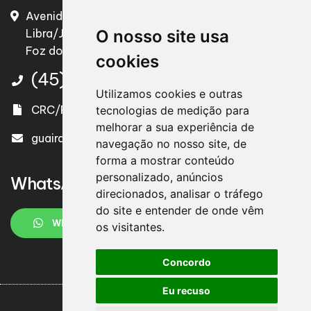
Avenida Pôr do Sol Jardim São Paulo II/ Conjunto
Libra/Jardim Alice I, nº 826 – Panorama
O nosso site usa
Foz do Iguaçu/PR – CEP. 85856-430
cookies
(45) 3525-2448
Utilizamos cookies e outras
CRC/PR 004577/O-4
tecnologias de medição para
melhorar a sua experiência de
guairacacontabilidade@gmail.com
navegação no nosso site, de
forma a mostrar conteúdo
personalizado, anúncios
WhatsApp
direcionados, analisar o tráfego
do site e entender de onde vêm
WHATSAPP
os visitantes.
Concordo
Eu recuso